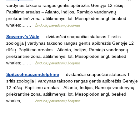
vardynas taksono rangas gentis apibrėžtis Gentyje 12 rūšių.
Paplitimo arealas – Atlanto, Indijos, Ramiojo vandenynų
priekrantinė zona. atitikmenys: lot. Mesoplodon angl. beaked
whales;… …
Žinduolių pavadinimų žodynas
Sowerby’s Wale
— dvidančiai snapuočiai statusas T sritis
zoologija | vardynas taksono rangas gentis apibrėžtis Gentyje 12
rūšių. Paplitimo arealas – Atlanto, Indijos, Ramiojo vandenynų
priekrantinė zona. atitikmenys: lot. Mesoplodon angl. beaked
whales;… …
Žinduolių pavadinimų žodynas
Spitzschnauzendelphine
— dvidančiai snapuočiai statusas T
sritis zoologija | vardynas taksono rangas gentis apibrėžtis Gentyje
12 rūšių. Paplitimo arealas – Atlanto, Indijos, Ramiojo vandenynų
priekrantinė zona. atitikmenys: lot. Mesoplodon angl. beaked
whales;… …
Žinduolių pavadinimų žodynas