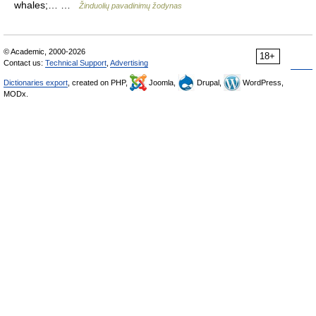
whales;… …
Žinduolių pavadinimų žodynas
© Academic, 2000-2026
18+
Contact us:
Technical Support
,
Advertising
Dictionaries export
, created on PHP,
Joomla,
Drupal,
WordPress,
MODx.