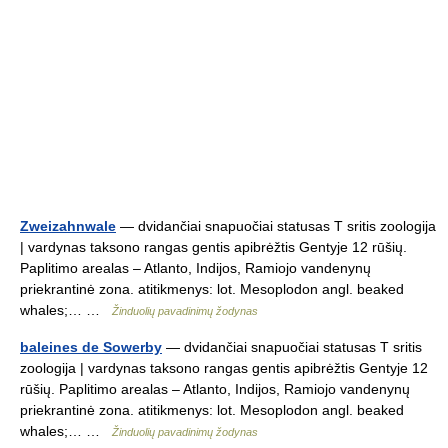
Zweizahnwale
— dvidančiai snapuočiai statusas T sritis zoologija
| vardynas taksono rangas gentis apibrėžtis Gentyje 12 rūšių.
Paplitimo arealas – Atlanto, Indijos, Ramiojo vandenynų
priekrantinė zona. atitikmenys: lot. Mesoplodon angl. beaked
whales;… …
Žinduolių pavadinimų žodynas
baleines de Sowerby
— dvidančiai snapuočiai statusas T sritis
zoologija | vardynas taksono rangas gentis apibrėžtis Gentyje 12
rūšių. Paplitimo arealas – Atlanto, Indijos, Ramiojo vandenynų
priekrantinė zona. atitikmenys: lot. Mesoplodon angl. beaked
whales;… …
Žinduolių pavadinimų žodynas