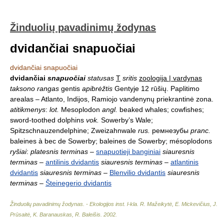
Žinduolių pavadinimų žodynas
dvidančiai snapuočiai
dvidančiai snapuočiai
dvidančiai
snapuočiai
statusas
T
sritis
zoologija | vardynas
taksono rangas
gentis
apibrėžtis
Gentyje 12 rūšių. Paplitimo
arealas – Atlanto, Indijos, Ramiojo vandenynų priekrantinė zona.
atitikmenys
:
lot.
Mesoplodon
angl.
beaked whales; cowfishes;
sword-toothed dolphins
vok.
Sowerby’s Wale;
Spitzschnauzendelphine; Zweizahnwale
rus.
ремнезубы
pranc.
baleines à bec de Sowerby; baleines de Sowerby; mésoplodons
ryšiai
:
platesnis terminas
–
snapuotieji banginiai
siauresnis
terminas
–
antilinis dvidantis
siauresnis terminas
–
atlantinis
dvidantis
siauresnis terminas
–
Blenvilio dvidantis
siauresnis
terminas
–
Šteinegerio dvidantis
Žinduolių pavadinimų žodynas. - Ekologijos inst. l-kla
.
R. Mažeikytė, E. Mickevičius, J.
Prūsaitė, K. Baranauskas, R. Baleišis
.
2002
.