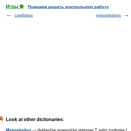
Игры ⚽
Поможем решить контрольную работу
cowfishes
mésoplodons
Look at other dictionaries:
Mesoplodon
— dvidančiai snapuočiai statusas T sritis zoologija |