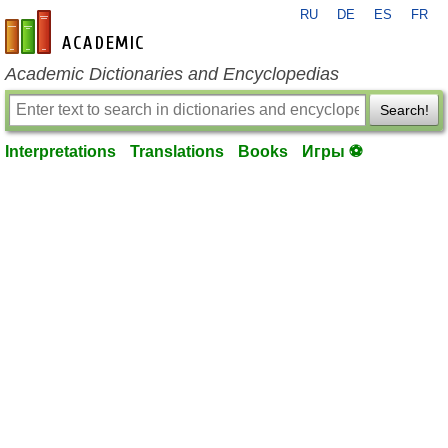
RU
DE
ES
FR
en-academic.com
Academic Dictionaries and Encyclopedias
Search!
Interpretations
Translations
Books
Игры ⚽