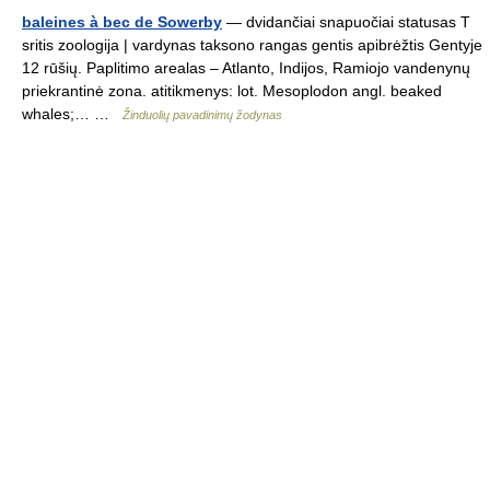
baleines à bec de Sowerby
— dvidančiai snapuočiai statusas T
sritis zoologija | vardynas taksono rangas gentis apibrėžtis Gentyje
12 rūšių. Paplitimo arealas – Atlanto, Indijos, Ramiojo vandenynų
priekrantinė zona. atitikmenys: lot. Mesoplodon angl. beaked
whales;… …
Žinduolių pavadinimų žodynas